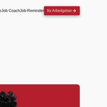
e
Job Coach
Job-Reminder
für Arbeitgeber