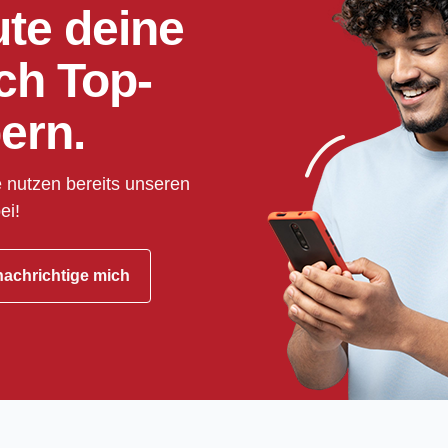
ute deine
ch Top-
ern.
 nutzen bereits unseren
ei!
achrichtige mich