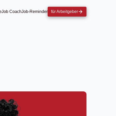
e
Job Coach
Job-Reminder
für Arbeitgeber