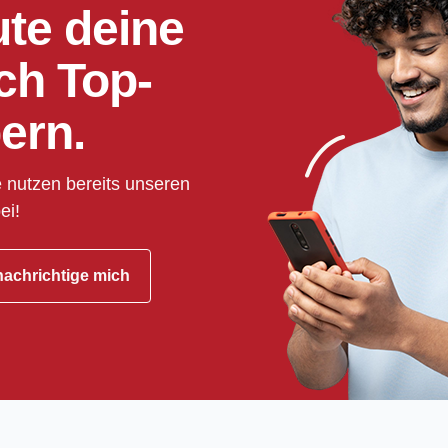
ute deine
ch Top-
ern.
 nutzen bereits unseren
ei!
achrichtige mich