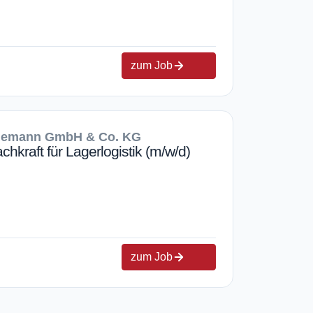
zum Job
gemann GmbH & Co. KG
chkraft für Lagerlogistik (m/w/d)
zum Job