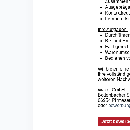
Zusammen
Ausgeprägte
Kontaktfreu
Lernbereitsc
Ihre Aufgaben:
Durchführen
Be- und Ent
Fachgerech
Warenumsch
Bedienen vo
Wir bieten eine
Ihre vollständ
weiteren Nachwe
Wakol GmbH
Bottenbacher S
66954 Pirmase
oder
bewerbun
Jetzt bewerb