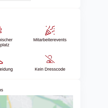
ischer
Mitarbeiter­events
platz
leidung
Kein Dresscode
ns