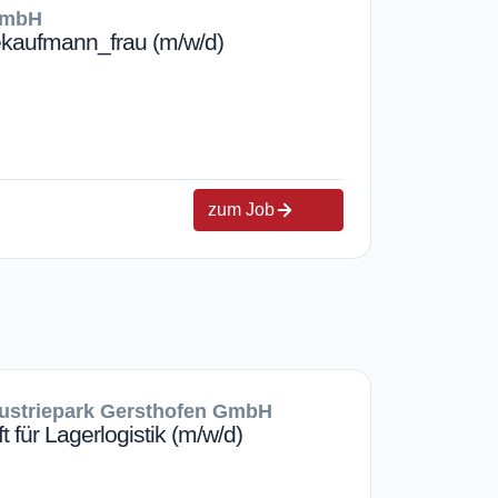
GmbH
iekaufmann_frau (m/w/d)
zum Job
ustriepark Gersthofen GmbH
t für Lagerlogistik (m/w/d)