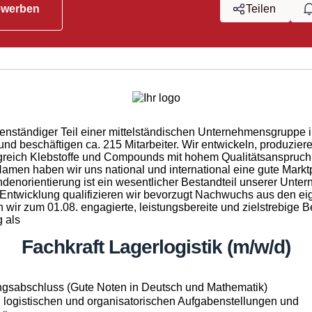
ewerben
Teilen
genständiger Teil einer mittelständischen Unternehmensgruppe 
und beschäftigen ca. 215 Mitarbeiter. Wir entwickeln, produzier
olgreich Klebstoffe und Compounds mit hohem Qualitätsanspruc
men haben wir uns national und international eine gute Marktp
denorientierung ist ein wesentlicher Bestandteil unserer Unter
 Entwicklung qualifizieren wir bevorzugt Nachwuchs aus den e
wir zum 01.08. engagierte, leistungsbereite und zielstrebige B
 als
Fachkraft Lagerlogistik (m/w/d)
ngsabschluss (Gute Noten in Deutsch und Mathematik)
n logistischen und organisatorischen Aufgabenstellungen und