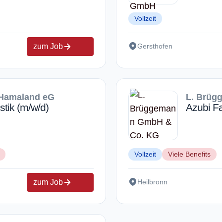
Vollzeit
zum Job
Gersthofen
 Hamaland eG
L. Brüg
stik (m/w/d)
Azubi Fa
Vollzeit
Viele Benefits
zum Job
Heilbronn