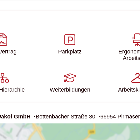
fvertrag
Parkplatz
Ergonom
Arbeits
Hierarchie
Weiter­bildungen
Arbeits­k
akol GmbH
Bottenbacher Straße 30
66954 Pirmase