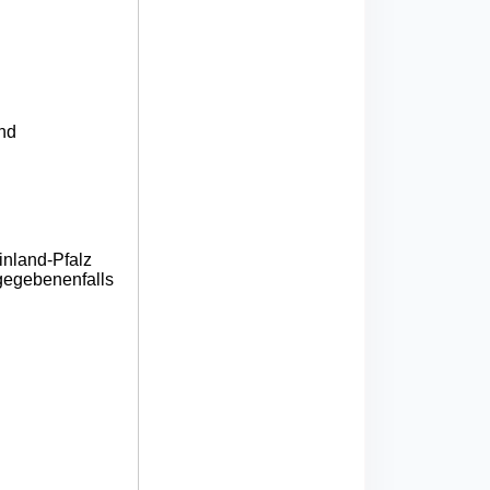
nd
inland-Pfalz
gegebenenfalls