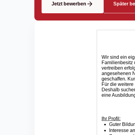
Jetzt bewerben
Später b
Wir sind ein ei
Familienbesitz 
vertreiben erf
angesehenen Na
geschaffen. Kun
Für die weitere
Deshalb suchen 
eine Ausbildung
Ihr Profil:
Guter Bildu
Interesse a