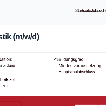
Startseite
Jobsuch
tik (m/w/d)
sition:
Bildungsgrad
sbildung
Mindestvoraussetzung:
Hauptschulabschluss
beitszeit:
llzeit