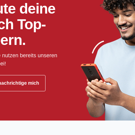
ute deine
ch Top-
ern.
 nutzen bereits unseren
ei!
achrichtige mich