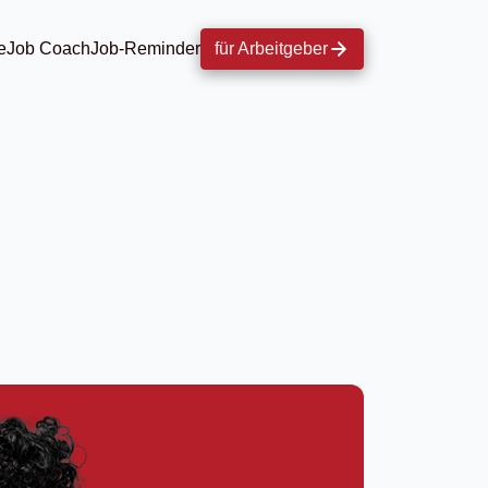
e
Job Coach
Job-Reminder
für Arbeitgeber