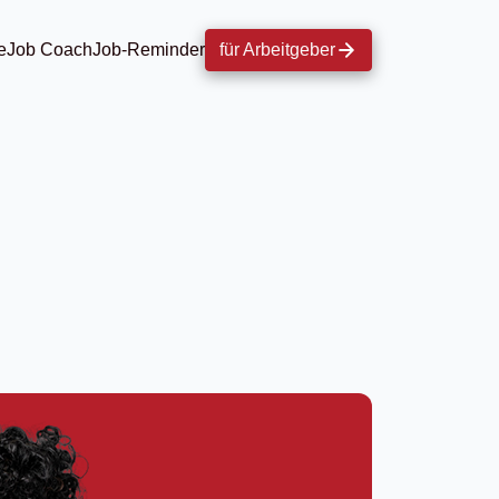
e
Job Coach
Job-Reminder
für Arbeitgeber