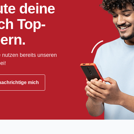
ute deine
ch Top-
ern.
 nutzen bereits unseren
ei!
achrichtige mich