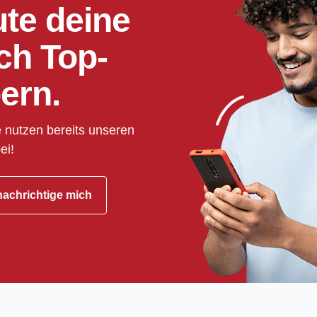
ute deine
ch Top-
ern.
 nutzen bereits unseren
ei!
achrichtige mich