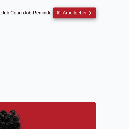
e
Job Coach
Job-Reminder
für Arbeitgeber