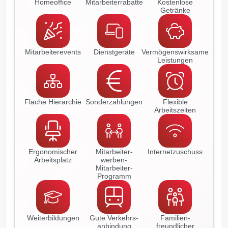
Homeoffice
Mitarbeiter­rabatte
Kostenlose
Getränke
Mitarbeiter­events
Dienstgeräte
Vermögenswirksame
Leistungen
Flache Hierarchie
Sonder­zahlungen
Flexible
Arbeitszeiten
Ergonomischer
Mitarbeiter-
Internet­zuschuss
Arbeitsplatz
werben-
Mitarbeiter-
Programm
Weiter­bildungen
Gute Verkehrs­
Familien­
anbindung
freundlicher