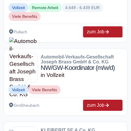
Vollzeit
Remote Arbeit
4.649 - 6.439 EUR
Viele Benefits
zum Job
Pullach
Automobil-Verkaufs-Gesellschaft
Joseph Brass GmbH & Co. KG
NW/GW-Koordinator (m/w/d)
in Vollzeit
Vollzeit
Viele Benefits
zum Job
Großheubach
KLEIBERIT SE & Co. KG