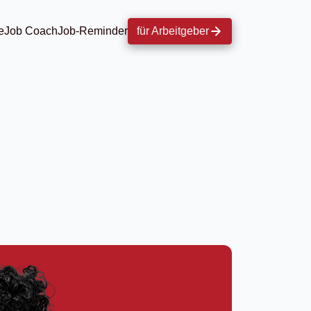
e
Job Coach
Job-Reminder
für Arbeitgeber