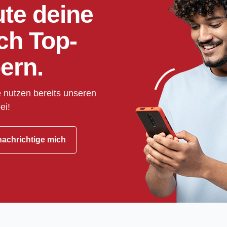
ute deine
ch Top-
ern.
 nutzen bereits unseren
ei!
achrichtige mich