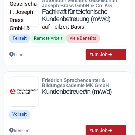
Automobil-Verkaufs-Gesellschaft
Weißenfels, Wettin-Löbejün, Zeitz
Joseph Brass GmbH & Co. KG
Fachkraft für telefonische
Kundenbetreuung (m/w/d)
auf Teilzeit-Basis.
Teilzeit
Remote Arbeit
Viele Benefits
zum Job
Lohr
Friedrich Sprachencenter &
Bildungsakademie MK GmbH
Kundenbetreuer/in (m/w/d)
Vollzeit
zum Job
Iserlohn