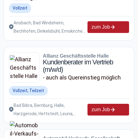
Vollzeit
Ansbach, Bad Windsheim,
zum Job
Bechhofen, Dinkelsbühl, Emskirchen,
Erlangen, Feucht, Fürth,
Gunzenhausen, Hersbruck,
Allianz Geschäftsstelle Halle
Hiltpoltstein, Kalchreuth,
Kundenberater im Vertrieb
Neuendettelsau, Nürnberg,
(m/w/d)
Oberasbach, Pleinfeld,
- auch als Quereinstieg möglich
Pommersfelden, Roth, Rothenburg,
Röttenbach, Scheinfeld,
Vollzeit, Teilzeit
Treuchtlingen, Uffenheim
Bad Bibra, Bernburg, Halle,
zum Job
Harzgerode, Hettstedt, Leuna,
Naumburg, Petersberg, Quedlinburg,
Querfurt, Sangerhausen, Südharz,