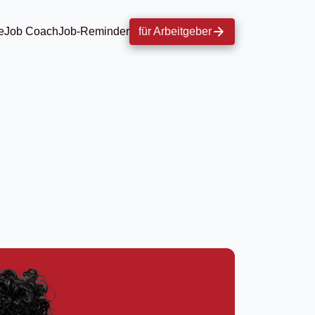
e
Job Coach
Job-Reminder
für Arbeitgeber