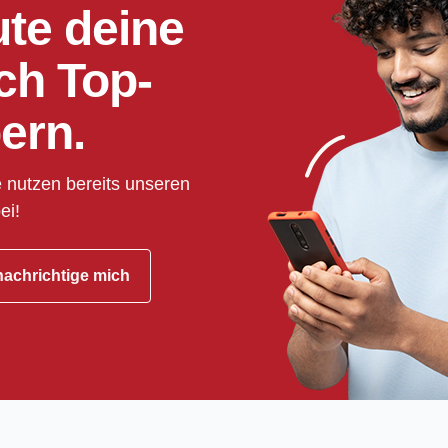
ute deine
ch Top-
ern.
 nutzen bereits unseren
ei!
achrichtige mich