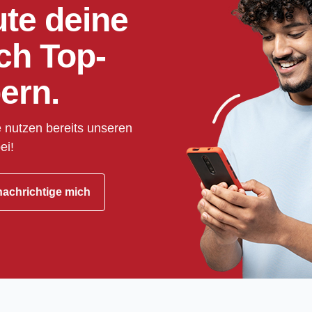
ute deine
ch Top-
ern.
 nutzen bereits unseren
ei!
achrichtige mich