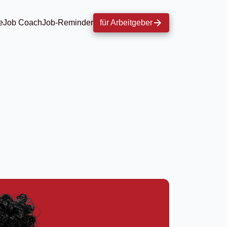
e
Job Coach
Job-Reminder
für Arbeitgeber