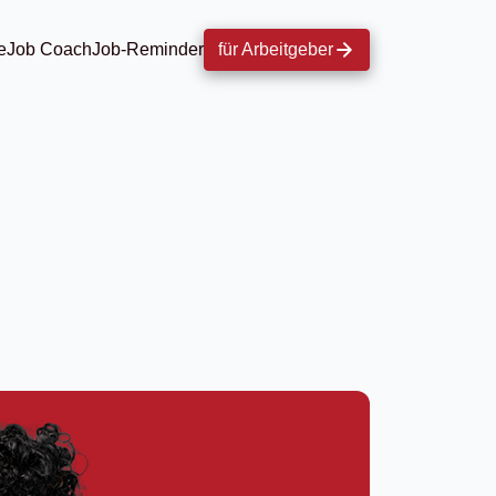
e
Job Coach
Job-Reminder
für Arbeitgeber