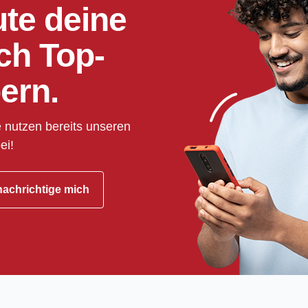
ute deine
ch Top-
ern.
 nutzen bereits unseren
ei!
achrichtige mich