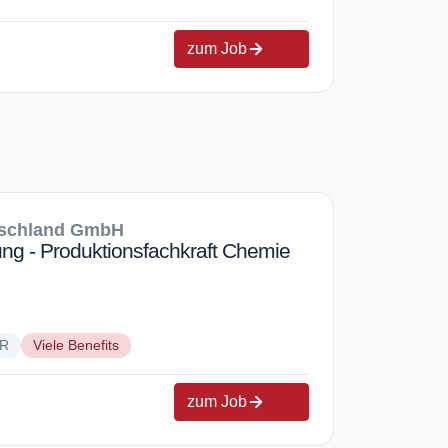
zum Job
schland GmbH
ng - Produktionsfachkraft Chemie
UR
Viele Benefits
zum Job