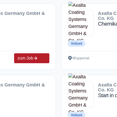
ems Germany GmbH &
Axalta 
Co. KG
Chemika
Vollzeit
zum Job
Wuppertal
ems Germany GmbH &
Axalta 
Co. KG
Start in
Vollzeit