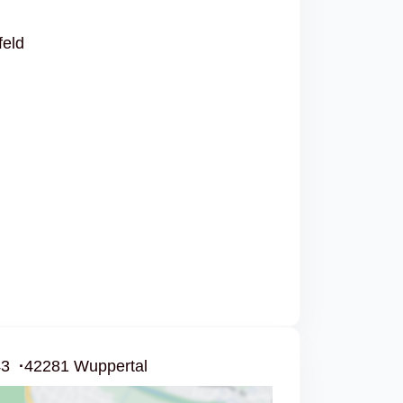
feld
43
42281 Wuppertal