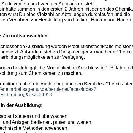
 Additiven ein hochwertiger Autolack entsteht.
sinhalte stimmen in den ersten 2 Jahren mit denen des Chemik
ren wirst Du eine Vielzahl an Abteilungen durchlaufen und die
hsten Verfahren zur Herstellung von Lacken, Harzen und Härter
e Zukunftsaussichten:
chlossenen Ausbildung werden Produktionsfachkräfte meisten
ngesetzt. Außerdem stehen Dir später, genau wie beim Chemik
terbildungsmöglichkeiten zur Verfügung.
ungen besteht ggf. die Möglichkeit im Anschluss in 1 ½ Jahren d
sbildung zum Chemikanten zu machen.
ormationen über die Ausbildung und den Beruf des Chemikanten
ufenet.arbeitsagentur.de/berufenet/faces/index?
zbeschreibung&dkz=34950
in der Ausbildung:
sablauf steuern und überwachen
 und Anlagen bedienen, prüfen und warten
technische Methoden anwenden