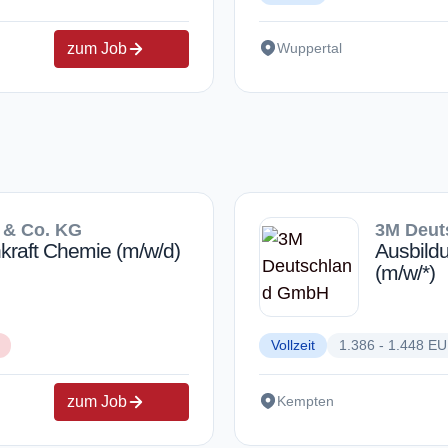
zum Job
Wuppertal
 & Co. KG
3M Deut
kraft Chemie (m/w/d)
Ausbildu
(m/w/*)
Vollzeit
1.386 - 1.448 E
zum Job
Kempten