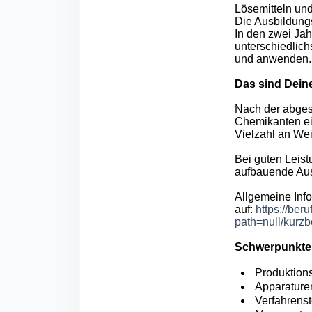
Lösemitteln und
Die Ausbildung
In den zwei Jah
unterschiedlic
und anwenden.
Das sind Dein
Nach der abges
Chemikanten ei
Vielzahl an Wei
Bei guten Leist
aufbauende Au
Allgemeine Inf
auf:
https://ber
path=null/kur
Schwerpunkte 
Produktion
Apparaturen
Verfahrens