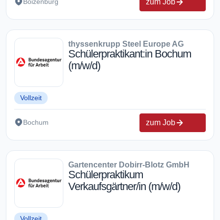
zum Job
Boizenburg
thyssenkrupp Steel Europe AG
Schülerpraktikant:in Bochum
(m/w/d)
Vollzeit
zum Job
Bochum
Gartencenter Dobirr-Blotz GmbH
Schülerpraktikum
Verkaufsgärtner/in (m/w/d)
Vollzeit