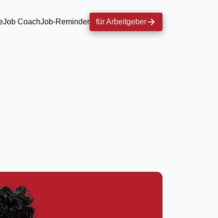
e
Job Coach
Job-Reminder
für Arbeitgeber