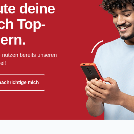
ute deine
ch Top-
ern.
 nutzen bereits unseren
ei!
achrichtige mich