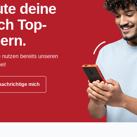
ute deine
ch Top-
ern.
 nutzen bereits unseren
ei!
achrichtige mich