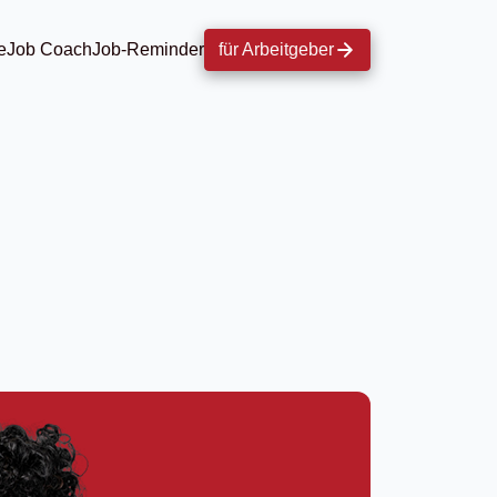
e
Job Coach
Job-Reminder
für Arbeitgeber