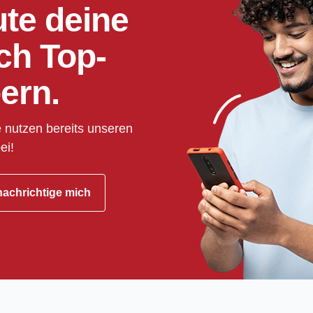
ute deine
ch Top-
ern.
 nutzen bereits unseren
ei!
achrichtige mich