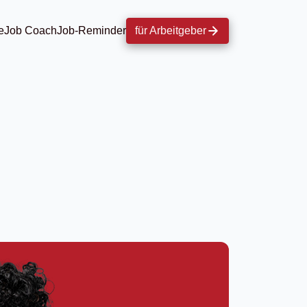
e
Job Coach
Job-Reminder
für Arbeitgeber