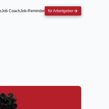
e
Job Coach
Job-Reminder
für Arbeitgeber