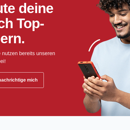
ute deine
ch Top-
ern.
 nutzen bereits unseren
ei!
achrichtige mich