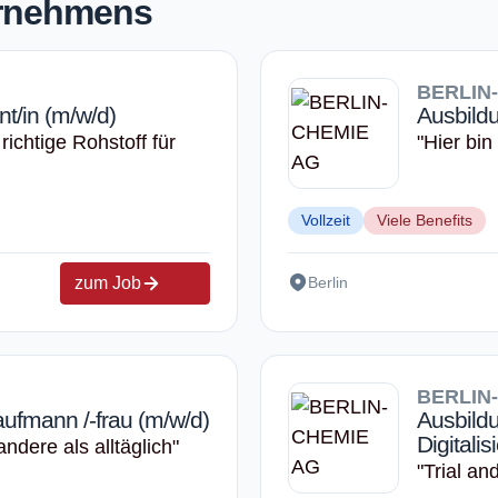
ernehmens
BERLIN
t/in (m/w/d)
Ausbild
richtige Rohstoff für
"Hier bin
Vollzeit
Viele Benefits
zum Job
Berlin
BERLIN
aufmann /-frau (m/w/d)
Ausbild
Digital
andere als alltäglich"
"Trial an