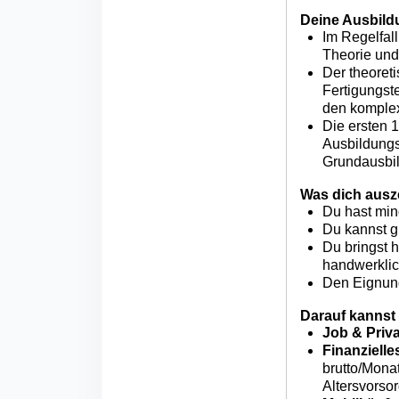
Deine Ausbild
Im Regelfal
Theorie und
Der theoret
Fertigungste
den komplex
Die ersten 
Ausbildungsz
Grundausbil
Was dich ausz
Du hast min
Du kannst g
Du bringst 
handwerklic
Den Eignung
Darauf kannst 
Job & Priv
Finanzielle
brutto/Mona
Altersvorsor