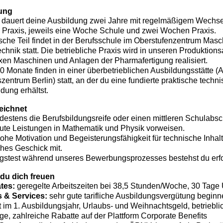
ung
l dauert deine Ausbildung zwei Jahre mit regelmäßigem Wechs
 Praxis, jeweils eine Woche Schule und zwei Wochen Praxis.
ische Teil findet in der Berufsschule im Oberstufenzentrum Mas
chnik statt. Die betriebliche Praxis wird in unseren Produktion
en Maschinen und Anlagen der Pharmafertigung realisiert.
10 Monate finden in einer überbetrieblichen Ausbildungsstätte 
entrum Berlin) statt, an der du eine fundierte praktische techn
dung erhältst.
eichnet
destens die Berufsbildungsreife oder einen mittleren Schulabsc
ute Leistungen in Mathematik und Physik vorweisen.
hohe Motivation und Begeisterungsfähigkeit für technische Inhal
hes Geschick mit.
stest während unseres Bewerbungsprozesses bestehst du erfo
du dich freuen
ate
s:
geregelte Arbeitszeiten bei 38,5 Stunden/Woche, 30 Tage
s & Services:
sehr gute tarifliche Ausbildungsvergütung beginn
t im 1. Ausbildungsjahr, Urlaubs- und Weihnachtsgeld, betriebli
ge, zahlreiche Rabatte auf der Plattform Corporate Benefits