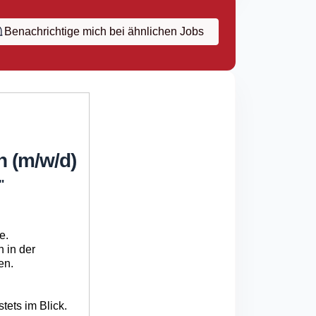
Benachrichtige mich bei ähnlichen Jobs
n (m/w/d)
"
e.
 in der
en.
tets im Blick.