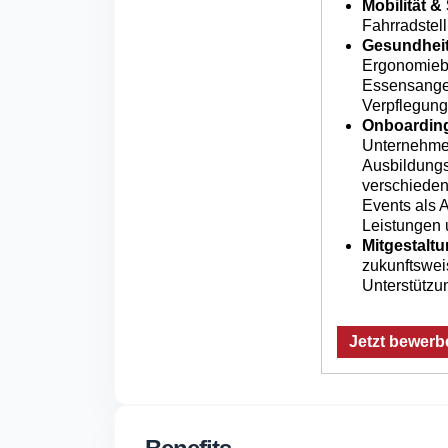
Mobilität &
Fahrradstell
Gesundheit
Ergonomiebe
Essensangeb
Verpflegun
Onboarding
Unternehmen
Ausbildungs
verschieden
Events als 
Leistungen 
Mitgestalt
zukunftswei
Unterstützu
Jetzt bewerb