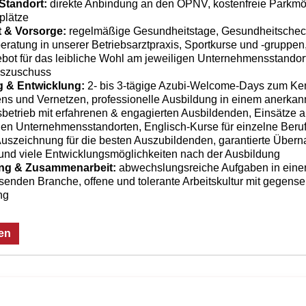
 Standort:
direkte Anbindung an den ÖPNV, kostenfreie Parkmög
plätze
 & Vorsorge:
regelmäßige Gesundheitstage, Gesundheitschec
ratung in unserer Betriebsarztpraxis, Sportkurse und -gruppen
ot für das leibliche Wohl am jeweiligen Unternehmensstandort
gszuschuss
 & Entwicklung:
2- bis 3-tägige Azubi-Welcome-Days zum Ke
s und Vernetzen, professionelle Ausbildung in einem anerkan
betrieb mit erfahrenen & engagierten Ausbildenden, Einsätze 
en Unternehmensstandorten, Englisch-Kurse für einzelne Berufe
Auszeichnung für die besten Auszubildenden, garantierte Über
und viele Entwicklungsmöglichkeiten nach der Ausbildung
ung & Zusammenarbeit:
abwechslungsreiche Aufgaben in eine
senden Branche, offene und tolerante Arbeitskultur mit gegensei
ng
en