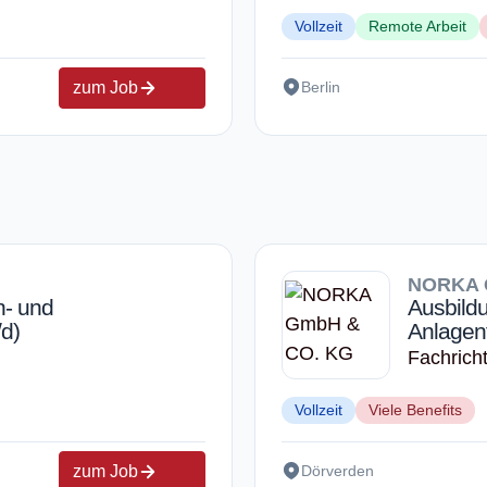
Vollzeit
Remote Arbeit
zum Job
Berlin
NORKA 
n- und
Ausbild
/d)
Anlagen
Fachricht
Vollzeit
Viele Benefits
zum Job
Dörverden