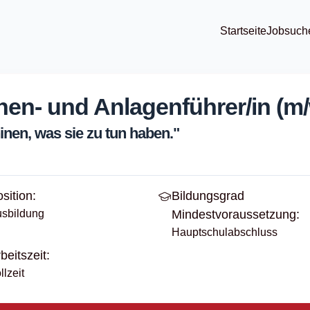
Startseite
Jobsuch
en- und Anlagenführer/in (m/
nen, was sie zu tun haben."
sition:
Bildungsgrad
sbildung
Mindestvoraussetzung:
Hauptschulabschluss
beitszeit:
llzeit