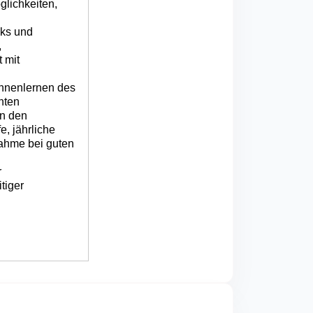
lichkeiten,
ks und
,
 mit
nnenlernen des
nten
an den
, jährliche
nahme bei guten
r
tiger