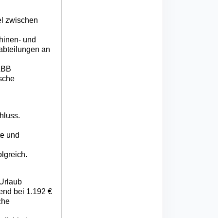
el zwischen
chinen- und
sabteilungen an
(ABB
ische
hluss.
te und
lgreich.
 Urlaub
end bei 1.192 €
che