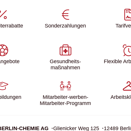
ter­rabatte
Sonder­zahlungen
Tarifve
angebote
Gesundheits­
Flexible Arb
maßnahmen
­bildungen
Mitarbeiter-werben-
Arbeits­k
Mitarbeiter-Programm
BERLIN-CHEMIE AG
Glienicker Weg 125
12489 Berli