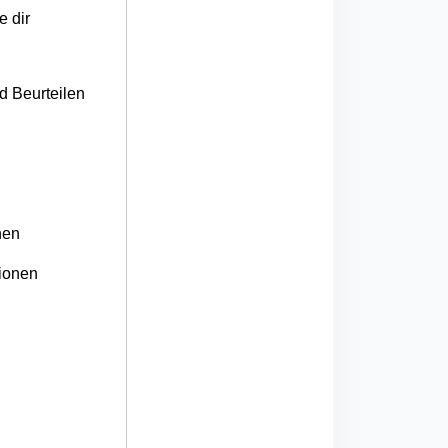
e dir
d Beurteilen
hen
tionen