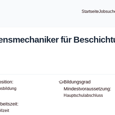
Startseite
Jobsuch
ens­mechaniker für Beschicht
sition:
Bildungsgrad
sbildung
Mindestvoraussetzung:
Hauptschulabschluss
beitszeit:
llzeit