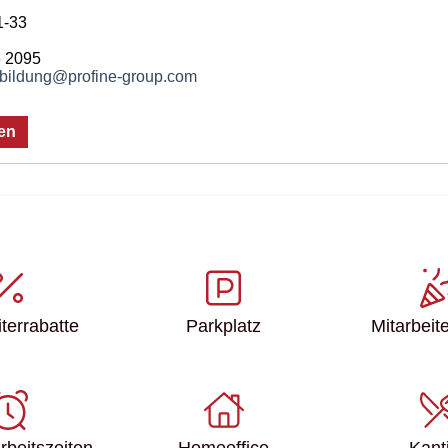
1-33
6 2095
bildung@profine-group.com
en
ter­rabatte
Parkplatz
Mitarbeite
Arbeitszeiten
Homeoffice
Kant