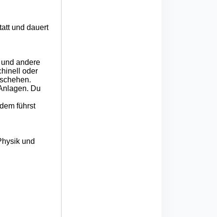
att und dauert
e und andere
chinell oder
eschehen.
 Anlagen. Du
dem führst
Physik und