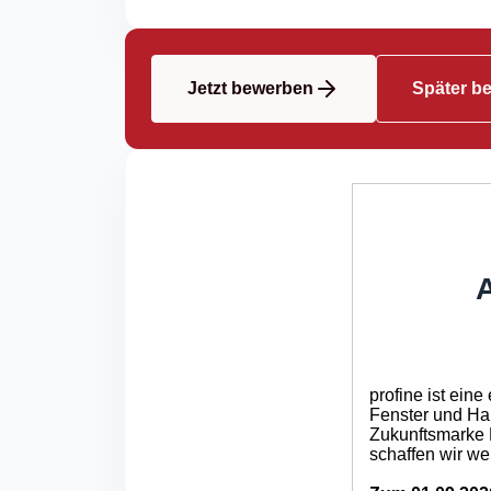
Jetzt bewerben
Später b
A
profine ist ein
Fenster und Hau
Zukunftsmarke 
schaffen wir we