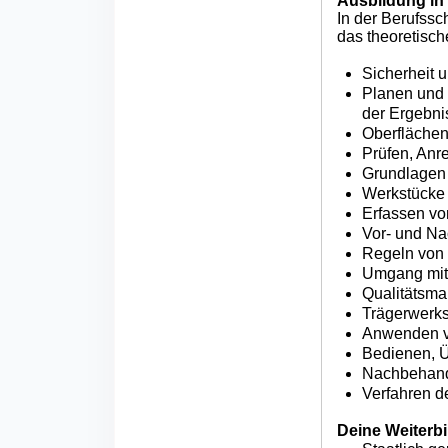
Ausbildung in
In der Berufssc
das theoretisc
Sicherheit 
Planen und 
der Ergebni
Oberflächen
Prüfen, Anr
Grundlagen 
Werkstücke 
Erfassen vo
Vor- und Na
Regeln von
Umgang mit 
Qualitätsm
Trägerwerks
Anwenden vo
Bedienen, 
Nachbehand
Verfahren d
Deine Weiterb