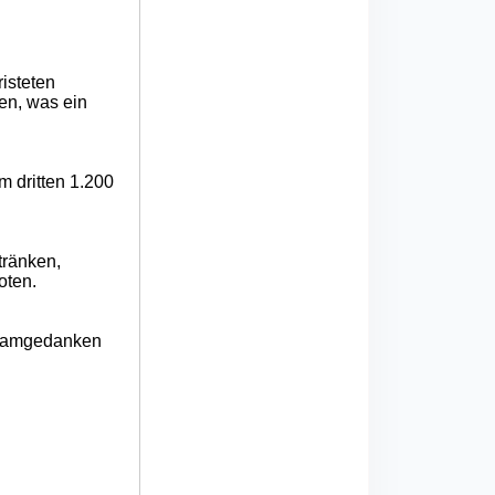
isteten
en, was ein
m dritten 1.200
tränken,
oten.
 Teamgedanken