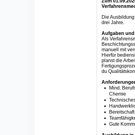
Zum 01.09.202
Verfahrensmec
Die Ausbildung 
drei Jahre.
Aufgaben und 
Als Verfahrensm
Beschichtungsst
manuell mit ve
Hierfür bediens
planst die Arbei
Fertigungsproze
du Qualitätskon
Anforderunge
Mind. Beruf
Chemie
Technisches
Handwerklic
Bereitschaft
Teamfähigke
Gute Kommun