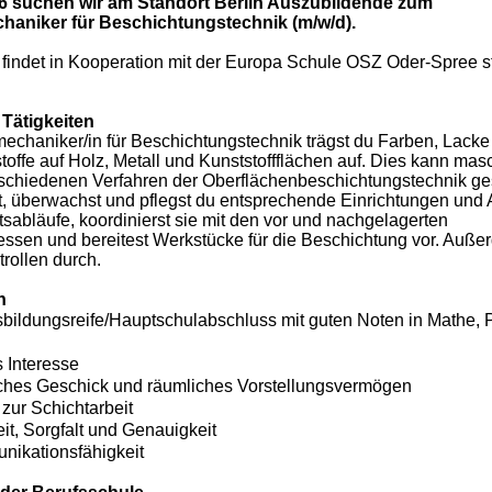
6 suchen wir am Standort Berlin Auszubildende zum
haniker für Beschichtungstechnik (m/w/d).
findet in Kooperation mit der Europa Schule OSZ Oder-Spree st
Tätigkeiten
echaniker/in für Beschichtungstechnik trägst du Farben, Lack
offe auf Holz­, Metall­ und Kunststoffflächen auf. Dies kann mas
rschiedenen Verfahren der Oberflächenbeschichtungstechnik g
t, überwachst und pflegst du entsprechende Einrichtungen und
tsabläufe, koordinierst sie mit den vor­ und nachgelagerten
ssen und bereitest Werkstücke für die Beschichtung vor. Außer
trollen durch.
n
sbildungsreife/Hauptschulabschluss mit guten Noten in Mathe, 
 Interesse
hes Geschick und räumliches Vorstellungsvermögen
 zur Schichtarbeit
it, Sorgfalt und Genauigkeit
ikationsfähigkeit