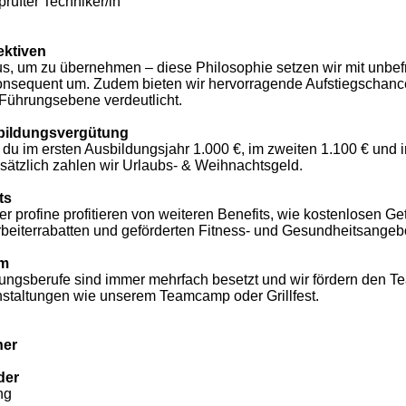
prüfter Techniker/in
ektiven
aus, um zu übernehmen – diese Philosophie setzen wir mit unbefr
sequent um. Zudem bieten wir hervorragende Aufstiegschanc
 Führungsebene verdeutlicht.
sbildungsvergütung
t du im ersten Ausbildungsjahr 1.000 €, im zweiten 1.100 € und i
sätzlich zahlen wir Urlaubs- & Weihnachtsgeld.
ts
er profine profitieren von weiteren Benefits, wie kostenlosen Ge
arbeiterrabatten und geförderten Fitness- und Gesundheitsangeb
am
ungsberufe sind immer mehrfach besetzt und wir fördern den
nstaltungen wie unserem Teamcamp oder Grillfest.
ner
der
ng