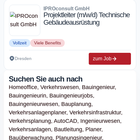
IPROconsult GmbH
Projektleiter (m/w/d) Technische
Gebäudeausrüstung
Vollzeit
Viele Benefits
zum Job
Dresden
Suchen Sie auch nach
Homeoffice,
Verkehrswesen,
Bauingenieur,
Bauingenieurin,
Bauingenieurjobs,
Bauingenieurwesen,
Bauplanung,
Verkehrsanlagenplaner,
Verkehrsinfrastruktur,
Verkehrsplanung,
AutoCAD,
Ingenieurwesen,
Verkehrsanlagen,
Bautleitung,
Planer,
Bauüberwachung,
Planungsingenieur,