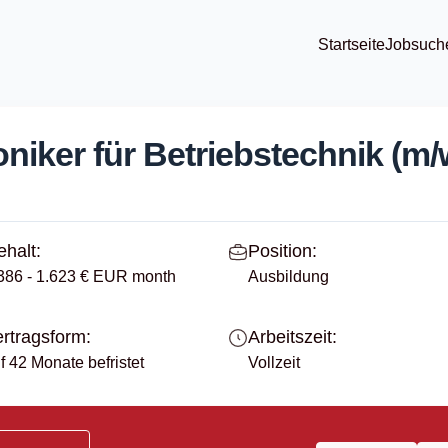
Startseite
Jobsuch
niker für Betriebstechnik (m/w
halt:
Position:
386 - 1.623 € EUR month
Ausbildung
rtragsform:
Arbeitszeit:
f 42 Monate befristet
Vollzeit