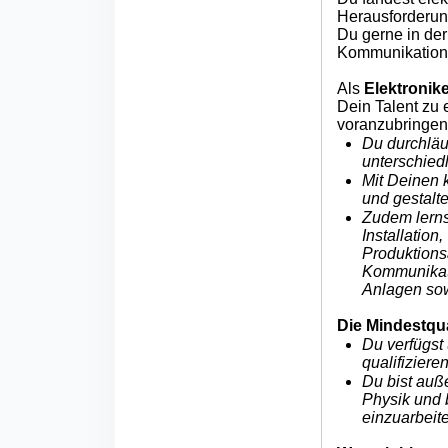
Herausforderun
Du gerne in der
Kommunikations
Als
Elektronike
Dein Talent zu 
voranzubringen
Du durchläu
unterschied
Mit Deinen 
und gestalte
Zudem lerns
Installatio
Produktions
Kommunikati
Anlagen sow
Die Mindestqua
Du verfügst
qualifiziere
Du bist auße
Physik und 
einzuarbeit