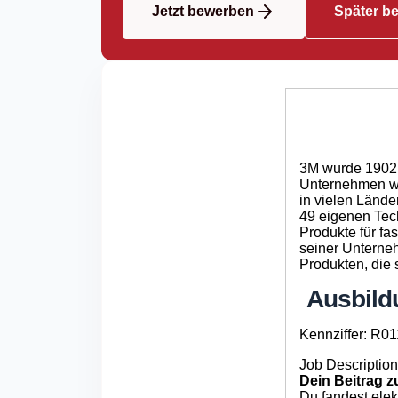
Jetzt bewerben
Später b
3M wurde 1902 
Unternehmen wel
in vielen Länder
49 eigenen Tec
Produkte für fa
seiner Unterne
Produkten, die 
Ausbildu
Kennziffer: R0
Job Description
Dein Beitrag 
Du fandest ele