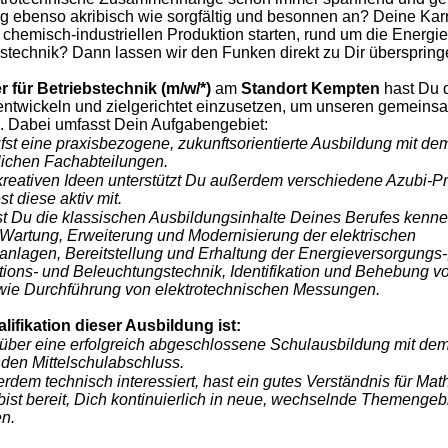
g ebenso akribisch wie sorgfältig und besonnen an? Deine Kar
 chemisch-industriellen Produktion starten, rund um die Energ
technik? Dann lassen wir den Funken direkt zu Dir überspring
r für Betriebstechnik (m/w/*)
am
Standort Kempten
hast Du d
entwickeln und zielgerichtet einzusetzen, um unseren gemeins
. Dabei umfasst Dein Aufgabengebiet:
fst eine praxisbezogene, zukunftsorientierte Ausbildung mit dem
lichen Fachabteilungen.
kreativen Ideen unterstützt Du außerdem verschiedene Azubi-P
st diese aktiv mit.
t Du die klassischen Ausbildungsinhalte Deines Berufes kennen
n, Wartung, Erweiterung und Modernisierung der elektrischen
anlagen, Bereitstellung und Erhaltung der Energieversorgungs-
ons- und Beleuchtungstechnik, Identifikation und Behebung v
ie Durchführung von elektrotechnischen Messungen.
lifikation dieser Ausbildung ist:
 über eine erfolgreich abgeschlossene Schulausbildung mit de
nden Mittelschulabschluss.
rdem technisch interessiert, hast ein gutes Verständnis für Ma
bist bereit, Dich kontinuierlich in neue, wechselnde Themengeb
en.