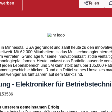
ewerben
Teilen
in Minnesota, USA gegründet und zählt heute zu den innovativ
tweit. Mit 62.000 Mitarbeitern ist das Multitechnologieuntern
n vertreten. Grundlage für seine Innovationskraft ist die vielfäl
hnologieplattformen. Heute umfasst das Portfolio tausende ver
st jeden Lebensbereich und 3M kann stolz auf über 135.000 Pat
hmensgeschichte blicken. Rund ein Drittel seines Umsatzes ma
seit weniger als fünf Jahren auf dem Markt sind.
ng - Elektroniker für Betriebstechni
1153536
zu unserem gemeinsamen Erfolg
ktrotechnische Zusammenhänge schon immer spannend und geh