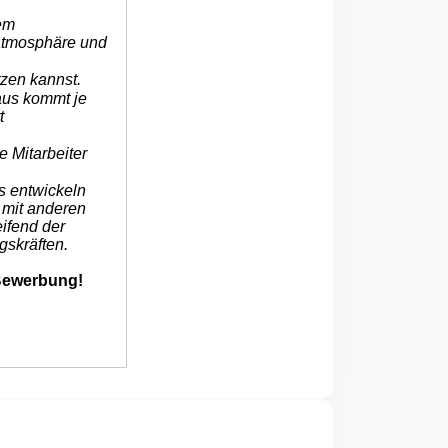
nem
atmosphäre und
tzen kannst.
naus kommt je
t
e Mitarbeiter
s entwickeln
 mit anderen
ifend der
skräften.
 Bewerbung!