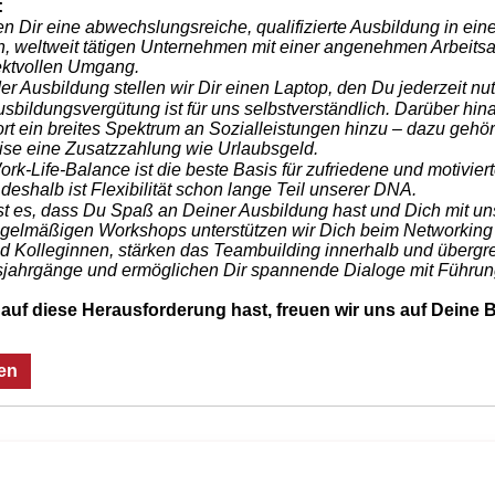
:
n Dir eine abwechslungsreiche, qualifizierte Ausbildung in ei
 weltweit tätigen Unternehmen mit einer angenehmen Arbeits
ektvollen Umgang.
r Ausbildung stellen wir Dir einen Laptop, den Du jederzeit nu
usbildungsvergütung ist für uns selbstverständlich. Darüber hi
rt ein breites Spektrum an Sozialleistungen hinzu – dazu gehör
ise eine Zusatzzahlung wie Urlaubsgeld.
rk-Life-Balance ist die beste Basis für zufriedene und motiviert
deshalb ist Flexibilität schon lange Teil unserer DNA.
ist es, dass Du Spaß an Deiner Ausbildung hast und Dich mit un
regelmäßigen Workshops unterstützen wir Dich beim Networking
d Kolleginnen, stärken das Teambuilding innerhalb und übergre
jahrgänge und ermöglichen Dir spannende Dialoge mit Führung
auf diese Herausforderung hast, freuen wir uns auf Deine
en