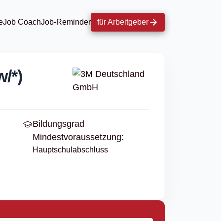
e
Job Coach
Job-Reminder
für Arbeitgeber
/*)
Bildungsgrad
Mindestvoraussetzung:
Hauptschulabschluss