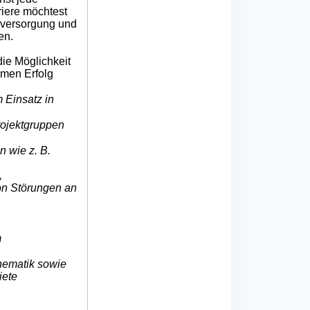
riere möchtest
ieversorgung und
en.
ie Möglichkeit
amen Erfolg
 Einsatz in
rojektgruppen
 wie z. B.
,
on Störungen an
m
thematik sowie
iete