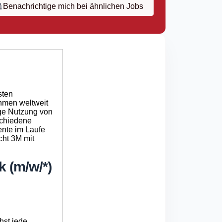
Benachrichtige mich bei ähnlichen Jobs
sten
ehmen weltweit
tige Nutzung von
schiedene
ente im Laufe
cht 3M mit
k (m/
w/
*)
st jede