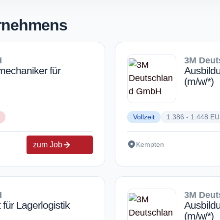
ernehmens
H
3M Deut
emechaniker für
Ausbild
(m/w/*)
Vollzeit
1.386 - 1.448 E
zum Job
Kempten
H
3M Deut
für Lagerlogistik
Ausbildu
(m/w/*)