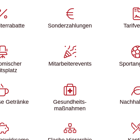
ter­rabatte
Sonder­zahlungen
Tarifve
omischer
Mitarbeiter­events
Sport­a
itsplatz
se Getränke
Gesundheits­
Nachhalt
maßnahmen
nswirksame
Flache Hierarchie
Kant